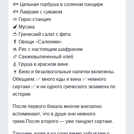
🐟 Цельная горбуша в соляном панцире
🐟 Лавраки с сумаком
🥙 Гирос-станция
🍆 Мусака
🍅 Греческий салат с фета
🥬 Овощи «Салоники»
🍚 Рис с настоящим шафраном
🥖 Свежевыпеченный хлеб
🍐 Груша в красном вине
🍷 Вино и безалкогольные напитки включены.
Обещаем: ✅ много еды и вина ✅ немного
сиртаки ✅ и ни одного греческого экзамена по
истории
После первого бокала многие внезапно
вспоминают, что в душе они немного
греки.После второго — уже танцуют сиртаки.
Танцуем, едим и на один вечер забываем о